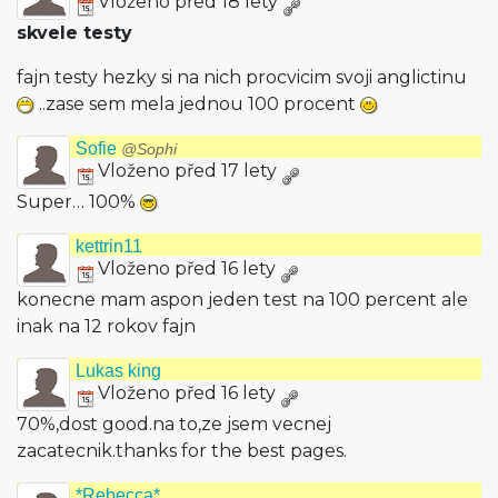
Vloženo před 18 lety
skvele testy
fajn testy hezky si na nich procvicim svoji anglictinu
..zase sem mela jednou 100 procent
Sofie
@Sophi
Vloženo před 17 lety
Super… 100%
kettrin11
Vloženo před 16 lety
konecne mam aspon jeden test na 100 percent ale
inak na 12 rokov fajn
Lukas king
Vloženo před 16 lety
70%,dost good.na to,ze jsem vecnej
zacatecnik.thanks for the best pages.
*Rebecca*