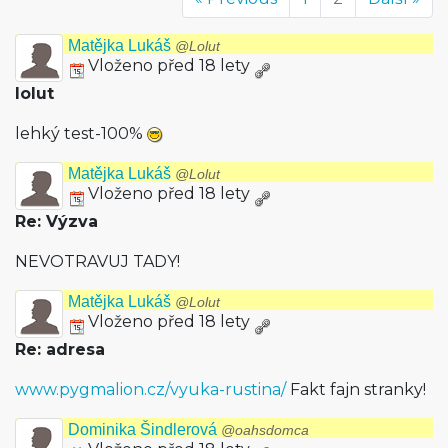
Matějka Lukáš
@Lolut
Vloženo před 18 lety
lolut
lehký test-100%
Matějka Lukáš
@Lolut
Vloženo před 18 lety
Re: Výzva
NEVOTRAVUJ TADY!
Matějka Lukáš
@Lolut
Vloženo před 18 lety
Re: adresa
www.pygmalion.cz/vyuka-rustina/
Fakt fajn stranky!
Dominika Šindlerová
@oahsdomca