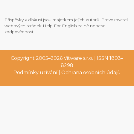
Příspěvky v diskusi jsou majetkem jejich autorů. Provozovatel
webových stránek Help For English za ně nenese
zodpovědnost.
Copyright 2005–2026
Vitware s.r.o.
| ISSN 1803–
8298
Podmínky užívání
|
Ochrana osobních údajů