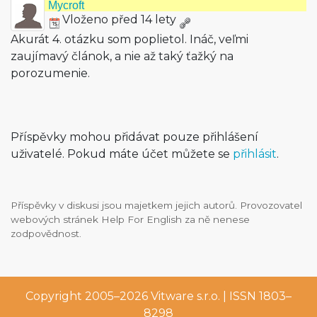
Mycroft
Vloženo před 14 lety
Akurát 4. otázku som poplietol. Ináč, veľmi
zaujímavý článok, a nie až taký ťažký na
porozumenie.
Příspěvky mohou přidávat pouze přihlášení
uživatelé. Pokud máte účet můžete se
přihlásit
.
Příspěvky v diskusi jsou majetkem jejich autorů. Provozovatel
webových stránek Help For English za ně nenese
zodpovědnost.
Copyright 2005–2026
Vitware s.r.o.
| ISSN 1803–
8298