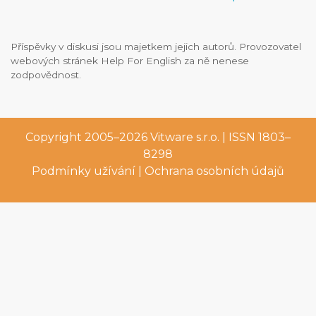
Příspěvky v diskusi jsou majetkem jejich autorů. Provozovatel
webových stránek Help For English za ně nenese
zodpovědnost.
Copyright 2005–2026
Vitware s.r.o.
| ISSN 1803–
8298
Podmínky užívání
|
Ochrana osobních údajů