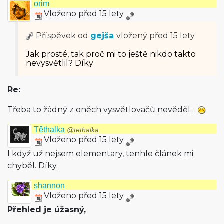
orim
Vloženo před 15 lety
Příspěvek od
gejša
vložený
před 15 lety
Jak prosté, tak proč mi to ještě nikdo takto
nevysvětlil? Díky
Re:
Třeba to žádný z oněch vysvětlovačů nevěděl…
Těthalka
@tethalka
Vloženo před 15 lety
I když už nejsem elementary, tenhle článek mi
chyběl. Díky.
shannon
Vloženo před 15 lety
Přehled je úžasný,