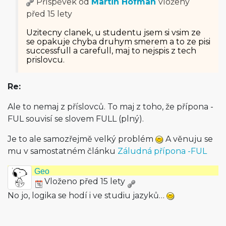
Příspěvek od
Martin Hofman
vložený
před 15 lety
Uzitecny clanek, u studentu jsem si vsim ze
se opakuje chyba druhym smerem a to ze pisi
successfull a carefull, maj to nejspis z tech
prislovcu.
Re:
Ale to nemaj z příslovců. To maj z toho, že přípona -
FUL souvisí se slovem FULL (plný).
Je to ale samozřejmě velký problém
A věnuju se
mu v samostatném článku
Záludná přípona -FUL
Geo
Vloženo před 15 lety
No jo, logika se hodí i ve studiu jazyků…