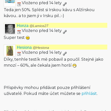
Vloženo před 14 lety
Teda jen 50%. Splést si Irskou kávu s Alžírskou
kávou.. a to jsem ji v Irsku pil..:-)
Honza
@Lamice27
Vloženo před 14 lety
Super test
Hesiona
@Hesiona
Vloženo před 14 lety
Díky, tenhle testík mě pobavil a poučil. Stejně jako
mnozí – 60%, ale čekala jsem horší
Příspěvky mohou přidávat pouze přihlášení
uživatelé. Pokud máte účet můžete se
přihlásit
.