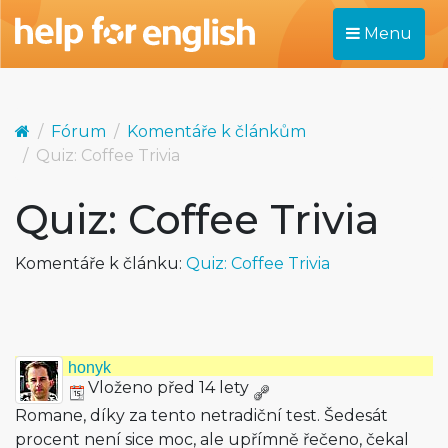
Menu
Fórum
Komentáře k článkům
Quiz: Coffee Trivia
Quiz: Coffee Trivia
Komentáře k článku:
Quiz: Coffee Trivia
honyk
Vloženo před 14 lety
Romane, díky za tento netradiční test. Šedesát
procent není sice moc, ale upřímně řečeno, čekal