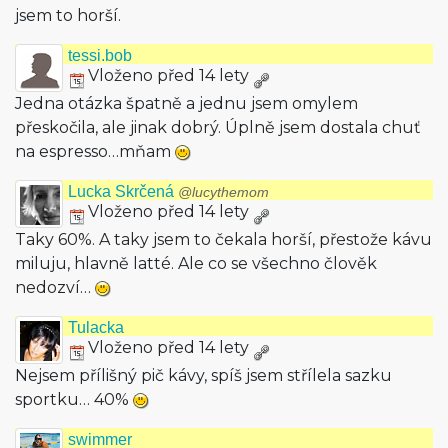
jsem to horší.
tessi.bob
Vloženo před 14 lety
Jedna otázka špatně a jednu jsem omylem
přeskočila, ale jinak dobrý. Úplně jsem dostala chuť
na espresso…mňam
Lucka Skrčená
@lucythemom
Vloženo před 14 lety
Taky 60%. A taky jsem to čekala horší, přestože kávu
miluju, hlavně latté. Ale co se všechno člověk
nedozví…
Tulacka
Vloženo před 14 lety
Nejsem přílišný pič kávy, spíš jsem střílela sazku
sportku… 40%
swimmer