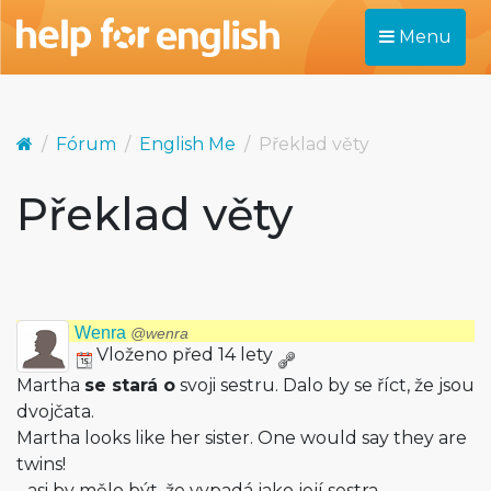
Menu
Fórum
English Me
Překlad věty
Překlad věty
Wenra
@wenra
Vloženo před 14 lety
Martha
se stará o
svoji sestru. Dalo by se říct, že jsou
dvojčata.
Martha looks like her sister. One would say they are
twins!
- asi by mělo být, že vypadá jako její sestra