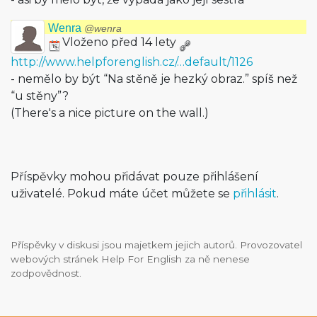
Wenra
@wenra
Vloženo před 14 lety
http://www.helpforenglish.cz/…default/1126
- nemělo by být “Na stěně je hezký obraz.” spíš než
“u stěny”?
(There's a nice picture on the wall.)
Příspěvky mohou přidávat pouze přihlášení
uživatelé. Pokud máte účet můžete se
přihlásit
.
Příspěvky v diskusi jsou majetkem jejich autorů. Provozovatel
webových stránek Help For English za ně nenese
zodpovědnost.