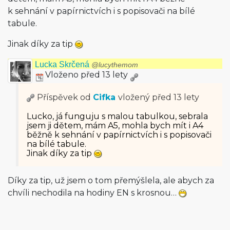
k sehnání v papírnictvích i s popisovači na bílé
tabule.
Jinak díky za tip
Lucka Skrčená
@lucythemom
Vloženo před 13 lety
Příspěvek od
Cifka
vložený
před 13 lety
Lucko, já funguju s malou tabulkou, sebrala
jsem ji dětem, mám A5, mohla bych mít i A4
běžně k sehnání v papírnictvích i s popisovači
na bílé tabule.
Jinak díky za tip
Díky za tip, už jsem o tom přemýšlela, ale abych za
chvíli nechodila na hodiny EN s krosnou…