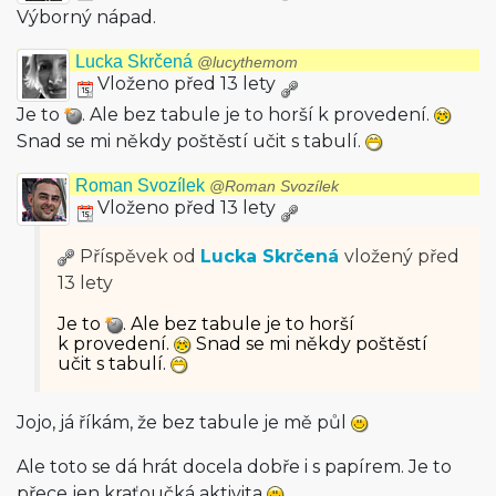
Výborný nápad.
Lucka Skrčená
@lucythemom
Vloženo před 13 lety
Je to
. Ale bez tabule je to horší k provedení.
Snad se mi někdy poštěstí učit s tabulí.
Roman Svozílek
@Roman Svozílek
Vloženo před 13 lety
Příspěvek od
Lucka Skrčená
vložený
před
13 lety
Je to
. Ale bez tabule je to horší
k provedení.
Snad se mi někdy poštěstí
učit s tabulí.
Jojo, já říkám, že bez tabule je mě půl
Ale toto se dá hrát docela dobře i s papírem. Je to
přece jen kraťoučká aktivita