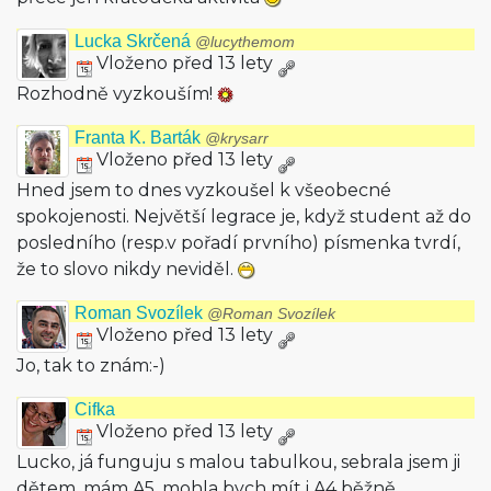
Lucka Skrčená
@lucythemom
Vloženo před 13 lety
Rozhodně vyzkouším!
Franta K. Barták
@krysarr
Vloženo před 13 lety
Hned jsem to dnes vyzkoušel k všeobecné
spokojenosti. Největší legrace je, když student až do
posledního (resp.v pořadí prvního) písmenka tvrdí,
že to slovo nikdy neviděl.
Roman Svozílek
@Roman Svozílek
Vloženo před 13 lety
Jo, tak to znám:-)
Cifka
Vloženo před 13 lety
Lucko, já funguju s malou tabulkou, sebrala jsem ji
dětem, mám A5, mohla bych mít i A4 běžně