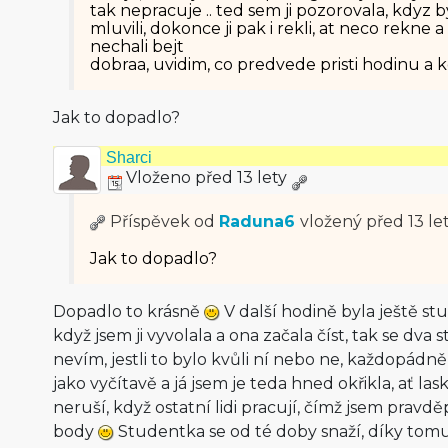
tak nepracuje .. ted sem ji pozorovala, kdyz by
mluvili, dokonce ji pak i rekli, at neco rekne a
nechali bejt
dobraa, uvidim, co predvede pristi hodinu a 
Jak to dopadlo?
Sharci
Vloženo před 13 lety
Příspěvek od
Raduna6
vložený
před 13 le
Jak to dopadlo?
Dopadlo to krásně
V další hodině byla ještě s
když jsem ji vyvolala a ona začala číst, tak se dva
nevím, jestli to bylo kvůli ní nebo ne, každopádně
jako vyčítavě a já jsem je teda hned okřikla, ať las
neruší, když ostatní lidi pracují, čímž jsem prav
body
Studentka se od té doby snaží, díky tomu jse