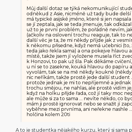
Můj další dotaz se týká nekomunikující stude
odněkud z Asie, nicméně už tady bude delší 
má typické asijské jméno, které si jen napsal
se jí zeptala, jak se teda jmenuje, tak odkáza
už to je první problém, že pořádně nevím, ja
(ačkoliv na oslovení trochu reaguje, tak to 
další věc je ta, že mi někdy příjde jak z vesmíru
k někomu přisedne, když nemá učebnici (to,
teda jako řekla sama) a ona pokejve hlavou a
místě, takže jsem jí vyložene musela říct zved
k Honzovi, to pak už šla. Pak děkáme cvičení
u ní se to zasekne, kouká hlavou do papíru a 
vyvolám, tak se na mě někdy koukně (někdy an
nic neříkám, takže prostě jede další student …
protože jednak je mi to nepříjemné a jednak s
trochu smějou, ne nahlas, ale prostě vidím je
když na holku přijde řada, což jí taky moc n
ale může si za to sama … nevíte někdo, co by
mám ji prostě ignorovat nebo se snažit jí zapo
vyběhne mezi prvníma, ani neřekne nashle …
holčina kolem 20ti
A to je studentka nějakého kurzu, který si sama 