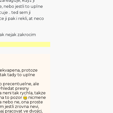
zareaguje, kdyz ji
, nebo jestli to uplne
je .. ted sem ji
 ji pak i rekli, at neco
tak nejak zakrocim
prekvapena, protoze
i, tak tady to uplne
ko precentuelne, ale
yhledat presny
a neni tak rychla, takze
 na to pozor
nicmene
ena nebo ne, ona proste
 jestli zrovna nevi,
aj pracovat ve dvojici,