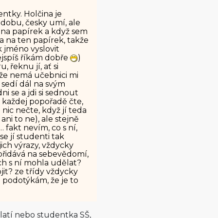
ntky. Holčina je
dobu, česky umí, ale
a na papírek a když sem
la na ten papírek, takže
k jméno vyslovit
nejspíš říkám dobře
)
, řeknu jí, ať si
 že nemá učebnici mi
 sedí dál na svým
ni se a jdi si sednout
, každej popořadě čte,
nic nečte, když jí teda
i to ne), ale stejně
 fakt nevím, co s ní,
e jí studenti tak
jich výrazy, vždycky
epřidává na sebevědomí,
ch s ní mohla udělat?
jit? ze třídy vždycky
 podotýkám, že je to
platí nebo studentka SŠ,