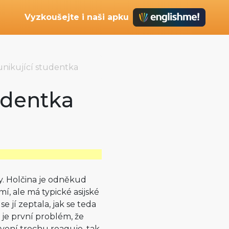
Vyzkoušejte i naši apku
ikující studentka
udentka
y. Holčina je odněkud
í, ale má typické asijské
e jí zeptala, jak se teda
 je první problém, že
ovení trochu reaguje, tak