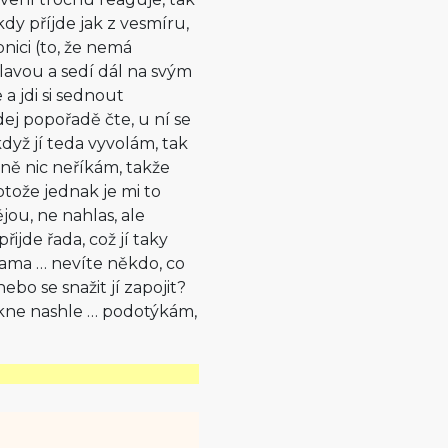
ěkdy příjde jak z vesmíru,
nici (to, že nemá
lavou a sedí dál na svým
 a jdi si sednout
dej popořadě čte, u ní se
dyž jí teda vyvolám, tak
jně nic neříkám, takže
otože jednak je mi to
jou, ne nahlas, ale
řijde řada, což jí taky
sama … nevíte někdo, co
bo se snažit jí zapojit?
ekne nashle … podotýkám,