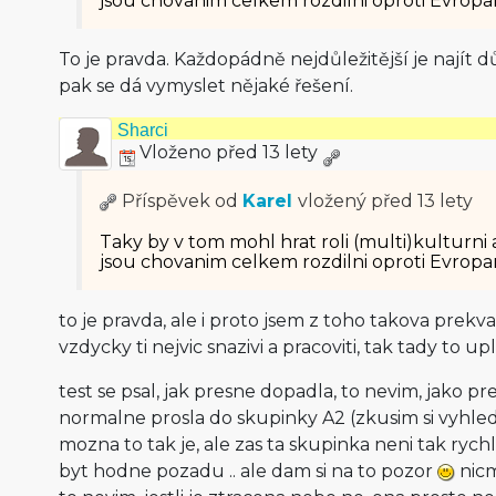
jsou chovanim celkem rozdilni oproti Evropa
To je pravda. Každopádně nejdůležitější je najít d
pak se dá vymyslet nějaké řešení.
Sharci
Vloženo před 13 lety
Příspěvek od
Karel
vložený
před 13 lety
Taky by v tom mohl hrat roli (multi)kulturni a
jsou chovanim celkem rozdilni oproti Evropa
to je pravda, ale i proto jsem z toho takova prekva
vzdycky ti nejvic snazivi a pracoviti, tak tady to 
test se psal, jak presne dopadla, to nevim, jako p
normalne prosla do skupinky A2 (zkusim si vyhled
mozna to tak je, ale zas ta skupinka neni tak rych
byt hodne pozadu .. ale dam si na to pozor
nicm