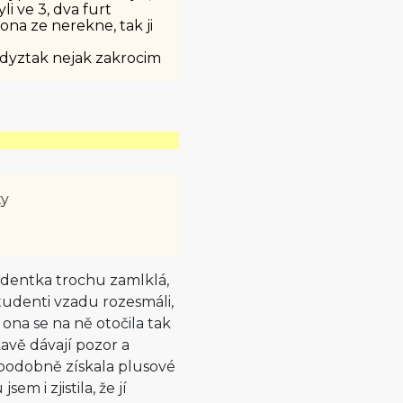
li ve 3, dva furt
 ona ze nerekne, tak ji
kdyztak nejak zakrocim
ty
tudentka trochu zamlklá,
 studenti vzadu rozesmáli,
 ona se na ně otočila tak
kavě dávají pozor a
děpodobně získala plusové
m i zjistila, že jí