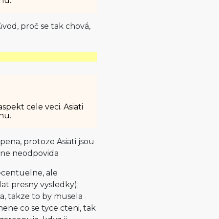
nu.
ůvod, proč se tak chová,
spekt cele veci. Asiati
nu.
pena, protoze Asiati jsou
uplne neodpovida
recentuelne, ale
at presny vysledky);
la, takze to by musela
ene co se tyce cteni, tak