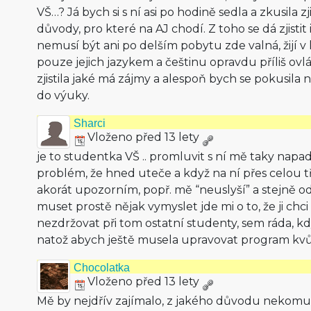
VŠ…? Já bych si s ní asi po hodině sedla a zkusila zj
důvody, pro které na AJ chodí. Z toho se dá zjistit i
nemusí být ani po delším pobytu zde valná, žijí v
pouze jejich jazykem a češtinu opravdu příliš ov
zjistila jaké má zájmy a alespoň bych se pokusila 
do výuky.
Sharci
Vloženo před 13 lety
je to studentka VŠ .. promluvit s ní mě taky napad
problém, že hned uteče a když na ní přes celou tř
akorát upozorním, popř. mě “neuslyší” a stejně od
muset prostě nějak vymyslet jde mi o to, že ji chci
nezdržovat při tom ostatní studenty, sem ráda, kd
natož abych ještě musela upravovat program kvů
Chocolatka
Vloženo před 13 lety
Mě by nejdřív zajímalo, z jakého důvodu nekomunik