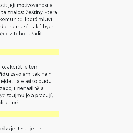
istit její motivovanost a
 ta znalost češtiny, která
 komunitě, která mluví
ládat nemusí. Také bych
něco z toho zařadit
lo, akorát je ten
ídu zavolám, tak na ni
ejde … ale asi to budu
 zapojit nenásilně a
yž zaujmu je a pracují,
li jedné
uje. Jestli je jen