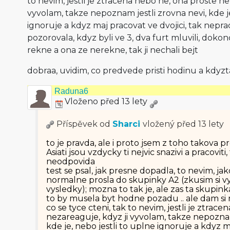
to nevim, jestli je ztracena nebo ne, ona proste ne
vyvolam, takze nepoznam jestli zrovna nevi, kde je
ignoruje a kdyz maj pracovat ve dvojici, tak nepracu
pozorovala, kdyz byli ve 3, dva furt mluvili, dokonce
rekne a ona ze nerekne, tak ji nechali bejt
dobraa, uvidim, co predvede pristi hodinu a kdyz
Raduna6
Vloženo před 13 lety
Příspěvek od
Sharci
vložený
před 13 lety
to je pravda, ale i proto jsem z toho takova 
Asiati jsou vzdycky ti nejvic snazivi a pracovit
neodpovida
test se psal, jak presne dopadla, to nevim, ja
normalne prosla do skupinky A2 (zkusim si v
vysledky); mozna to tak je, ale zas ta skupink
to by musela byt hodne pozadu .. ale dam si
co se tyce cteni, tak to nevim, jestli je ztrac
nezareaguje, kdyz ji vyvolam, takze nepoznam
kde je, nebo jestli to uplne ignoruje a kdyz m