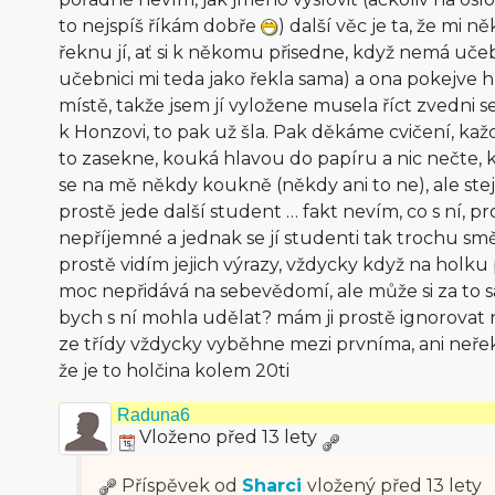
to nejspíš říkám dobře
) další věc je ta, že mi n
řeknu jí, ať si k někomu přisedne, když nemá učeb
učebnici mi teda jako řekla sama) a ona pokejve h
místě, takže jsem jí vyložene musela říct zvedni se
k Honzovi, to pak už šla. Pak děkáme cvičení, kaž
to zasekne, kouká hlavou do papíru a nic nečte, k
se na mě někdy koukně (někdy ani to ne), ale ste
prostě jede další student … fakt nevím, co s ní, pr
nepříjemné a jednak se jí studenti tak trochu smě
prostě vidím jejich výrazy, vždycky když na holku p
moc nepřidává na sebevědomí, ale může si za to 
bych s ní mohla udělat? mám ji prostě ignorovat ne
ze třídy vždycky vyběhne mezi prvníma, ani neř
že je to holčina kolem 20ti
Raduna6
Vloženo před 13 lety
Příspěvek od
Sharci
vložený
před 13 lety