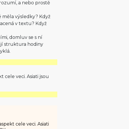
nerozumí, a nebo prostě
ké měla výsledky? Když
tracená v textu? Když
ími, domluv se s ní
 jí struktura hodiny
yklá.
 cele veci. Asiati jsou
spekt cele veci. Asiati