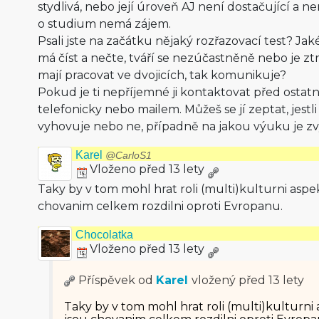
stydlivá, nebo její úroveň AJ není dostačující a 
o studium nemá zájem.
Psali jste na začátku nějaký rozřazovací test? Ja
má číst a nečte, tváří se nezúčastněně nebo je z
mají pracovat ve dvojicích, tak komunikuje?
Pokud je ti nepříjemné ji kontaktovat před ostatn
telefonicky nebo mailem. Můžeš se jí zeptat, jestli
vyhovuje nebo ne, případně na jakou výuku je zv
Karel
@CarloS1
Vloženo před 13 lety
Taky by v tom mohl hrat roli (multi)kulturni aspekt
chovanim celkem rozdilni oproti Evropanu.
Chocolatka
Vloženo před 13 lety
Příspěvek od
Karel
vložený
před 13 lety
Taky by v tom mohl hrat roli (multi)kulturni a