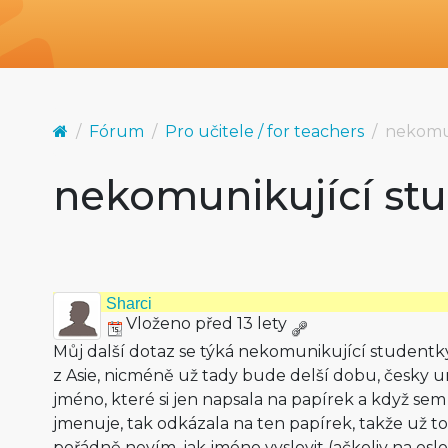
Fórum
Pro učitele / for teachers
nekomun
nekomunikující st
Sharci
Vloženo před 13 lety
Můj další dotaz se týká nekomunikující studentk
z Asie, nicméně už tady bude delší dobu, česky um
jméno, které si jen napsala na papírek a když sem s
jmenuje, tak odkázala na ten papírek, takže už to
pořádně nevím, jak jméno vyslovit (ačkoliv na osl