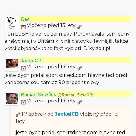
Geo
Vloženo před 13 lety
Ten LUSH je velice zajímavý. Porovnávala jsem ceny
a něco mají v Británii klidně o stovku levnější, takže
větší objednávka se fakt vyplatí. Díky za tip!
JackalCB
Vloženo před 13 lety
jeste bych pridal sportsdirect.com hlavne ted pred
vanocema sou tam az 90 procent slevy
Roman Svozílek
@Roman Svozílek
Vloženo před 13 lety
Příspěvek od
JackalCB
vložený
před 13
lety
jeste bych pridal sportsdirect.com hlavne ted