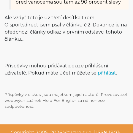
pred vanocema sou tam az 90 procent slevy
Ale vždyť toto je už třetí desítka firem.
O sportsdirect jsem psal v článku č.2. Dokonce je na
předchozí články odkaz v prvním odstavci tohoto
článku…
Příspěvky mohou přidávat pouze přihlášení
uživatelé. Pokud máte účet můžete se
přihlásit
.
Příspěvky v diskusi jsou majetkem jejich autorů. Provozovatel
webových stránek Help For English za ně nenese
zodpovědnost.
Copyright 2005–2026
Vitware s.r.o.
| ISSN 1803–