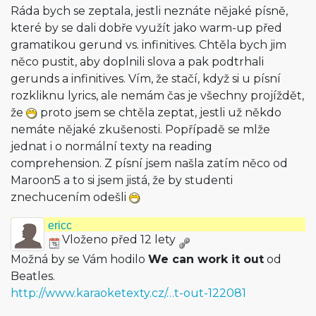
Ráda bych se zeptala, jestli neznáte nějaké písně,
které by se dali dobře využít jako warm-up před
gramatikou gerund vs. infinitives. Chtěla bych jim
něco pustit, aby doplnili slova a pak podtrhali
gerunds a infinitives. Vím, že stačí, když si u písní
rozkliknu lyrics, ale nemám čas je všechny projíždět,
že
proto jsem se chtěla zeptat, jestli už někdo
nemáte nějaké zkušenosti. Popřípadě se mlže
jednat i o normální texty na reading
comprehension. Z písní jsem našla zatím něco od
Maroon5 a to si jsem jistá, že by studenti
znechucením odešli
ericc
Vloženo před 12 lety
Možná by se Vám hodilo
We can work it out
od
Beatles.
http://www.karaoketexty.cz/…t-out-122081