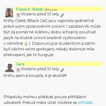
Franta K. Barták
@krysarr
Vloženo před 10 lety
Knihy Cideb (Black Cat) jsou naprosto jedinečné
právě svým zpracováním cvičení. I začátečník může
být za poměrně krátkou dobu schopný používat
jazyk na slušné úrovni (osobně vyzkoušeno
v němčině
). Doporučuji je studentům a zatím
byli všichni velmi spokojeni, někdy dokonce mile
překvapeni, jak to funguje.
Gera
Vloženo před 10 lety
Knihu jsem si koupila. A je skvělá!!!
Příspěvky mohou přidávat pouze přihlášení
uživatelé. Pokud máte účet můžete se
přihlásit
.