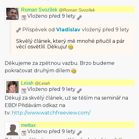
Roman Svozílek
@Roman Svozílek
Vloženo před 9 lety
Příspěvek od
Vladislav
vložený
před 9 lety
Skvělý článek, který mě mnohé přiučil a pár
věcí osvětlil. Děkuju!
Děkujeme za zpětnou vazbu. Brzo budeme
pokračovat druhým dílem
Leiah
@Leiah
Vloženo před 9 lety
Děkuji za skvělý článek, už se těším na seminář na
EBD! Přidávám odkaz na
tv:
http://www.watchfreeview.com/
mettax
Vloženo před 9 lety