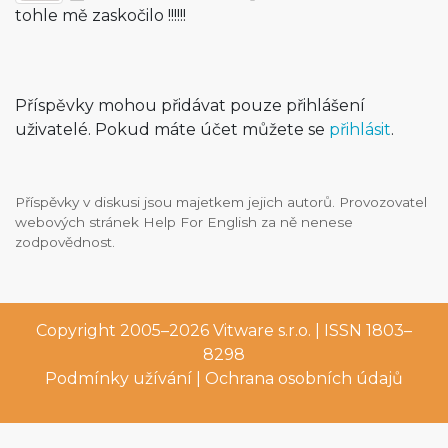
tohle mě zaskočilo !!!!!!
Příspěvky mohou přidávat pouze přihlášení
uživatelé. Pokud máte účet můžete se
přihlásit
.
Příspěvky v diskusi jsou majetkem jejich autorů. Provozovatel
webových stránek Help For English za ně nenese
zodpovědnost.
Copyright 2005–2026
Vitware s.r.o.
| ISSN 1803–
8298
Podmínky užívání
|
Ochrana osobních údajů