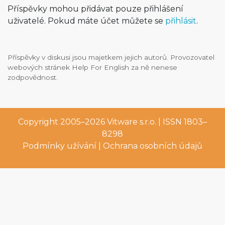
Příspěvky mohou přidávat pouze přihlášení
uživatelé. Pokud máte účet můžete se
přihlásit
.
Příspěvky v diskusi jsou majetkem jejich autorů. Provozovatel
webových stránek Help For English za ně nenese
zodpovědnost.
Copyright 2005–2026
Vitware s.r.o.
| ISSN 1803–
8298
Podmínky užívání
|
Ochrana osobních údajů