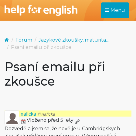
Menu
Fórum
Jazykové zkoušky, maturita...
Psaní emailu při zkoušce
Psaní emailu při
zkoušce
naficka
@naficka
Vloženo před 5 lety
Dozvěděla jsem se, že nově je u Cambridgskych
zkoušek přidáno i psaní emailu. V čem spočívá