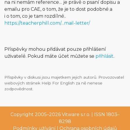
na ni nemám reference… je právě o psaní dopisu a
emailu pro CAE, o tom, že je to dost podobné a
i o tom, co je tam rozdílné..
https://teacherphill.com/…mail-letter/
Příspěvky mohou přidávat pouze přihlášení
uživatelé. Pokud máte účet můžete se
přihlásit
.
Příspěvky v diskusi jsou majetkem jejich autorů. Provozovatel
webových stránek Help For English za ně nenese
zodpovědnost.
Copyright 2005–2026
Vitware s.r.o.
| ISSN 1803–
8298
Podmínky užívání
|
Ochrana osobních údajů