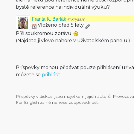
bystě reference na individuální výuku?
Franta K. Barták
@krysarr
Vloženo před 5 lety
Píši soukromou zprávu.
(Najdete ji vlevo nahoře v uživatelském panelu.)
Příspěvky mohou přidávat pouze přihlášení uživ
můžete se
přihlásit
.
Příspěvky v diskusi jsou majetkem jejich autorů. Provozo
For English za ně nenese zodpovědnost.