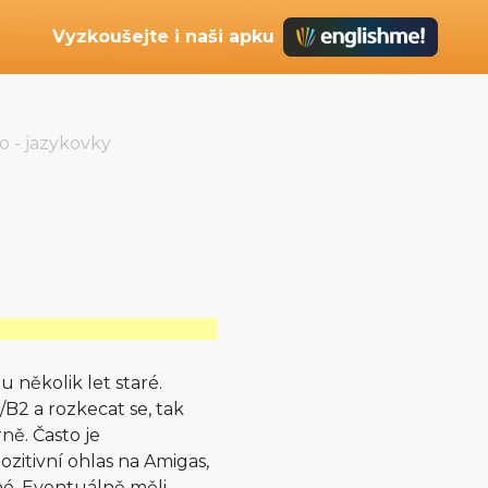
Vyzkoušejte i naši apku
o - jazykovky
u několik let staré.
1/B2 a rozkecat se, tak
ně. Často je
ozitivní ohlas na Amigas,
né. Eventuálně měli