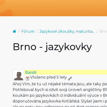
Fórum
Jazykové zkoušky, maturita...
Brn
Brno - jazykovky
Bandit
Vloženo před 5 lety
Ahoj Vím, že tu už nějaké témata jsou, ale taky jso
Potřeboval bych si oživit svoji úroveň angličtiny B
koukám po jazykovkách či individuální výuce v Br
doporučována jazykovka Kotlářská. Slyšel jsem i p
ale na netu jsou reference na ně dost rozporupl