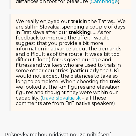
distances on foot for pleasure (
Cambridge
)
We really enjoyed our
trek
in the Tatras… We
are still in Slovakia, spending a couple of days
in Bratislava after our
trekking
. … As for
feedback to improve the offer, I would
suggest that you provide a bit more
information in advance about the demands
and difficulties of the route. It was a bit too
difficult (long) for us given our age and
fitness and walkers who are used to trails in
some other countries (particularly the UK)
would not expect the distances to take so
long to complete. When choosing the
trek
we looked at the Km figures and elevation
figures and thought they were within our
capability. (
travelslovaki­a.sk
– all these
comments are from BrE native speakers)
Příspěvky mohou přidávat pouze přihlášení