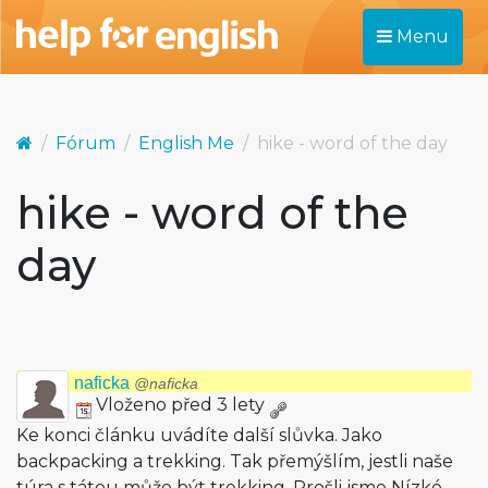
Menu
Fórum
English Me
hike - word of the day
hike - word of the
day
naficka
@naficka
Vloženo před 3 lety
Ke konci článku uvádíte další slůvka. Jako
backpacking a trekking. Tak přemýšlím, jestli naše
túra s tátou může být trekking. Prošli jsme Nízké