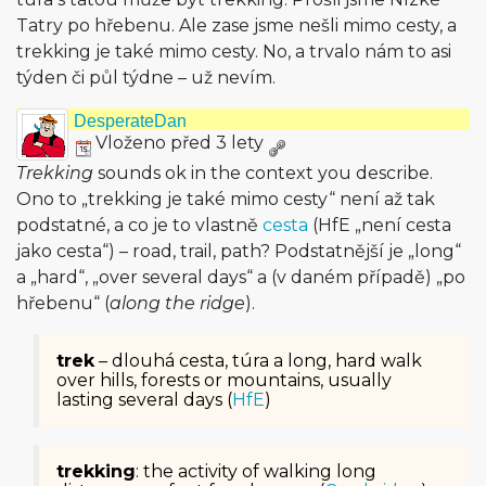
Tatry po hřebenu. Ale zase jsme nešli mimo cesty, a
trekking je také mimo cesty. No, a trvalo nám to asi
týden či půl týdne – už nevím.
DesperateDan
Vloženo před 3 lety
Trekking
sounds ok in the context you describe.
Ono to „trekking je také mimo cesty“ není až tak
podstatné, a co je to vlastně
cesta
(HfE „není cesta
jako cesta“) – road, trail, path? Podstatnější je „long“
a „hard“, „over several days“ a (v daném případě) „po
hřebenu“ (
along the ridge
).
trek
– dlouhá cesta, túra a long, hard walk
over hills, forests or mountains, usually
lasting several days (
HfE
)
trekking
: the activity of walking long