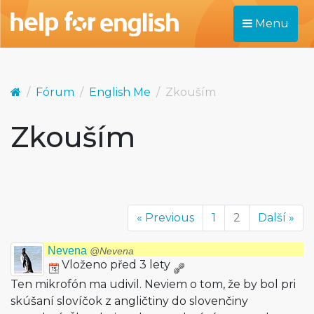
Menu
Fórum
English Me
Zkouším
Zkouším
« Previous
1
2
Další »
Nevena
@Nevena
Vloženo před 3 lety
Ten mikrofón ma udivil. Neviem o tom, že by bol pri
skúšaní slovíčok z angličtiny do slovenčiny