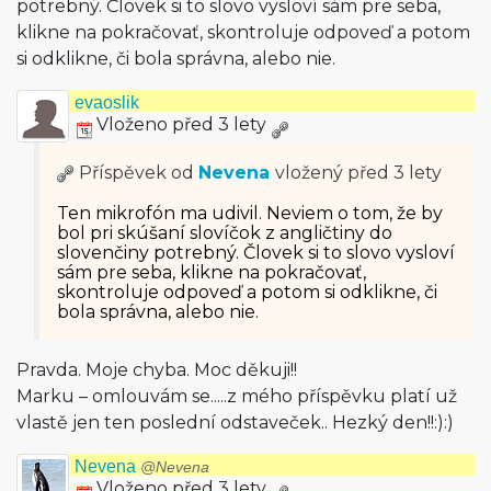
potrebný. Človek si to slovo vysloví sám pre seba,
klikne na pokračovať, skontroluje odpoveď a potom
si odklikne, či bola správna, alebo nie.
evaoslik
Vloženo před 3 lety
Příspěvek od
Nevena
vložený
před 3 lety
Ten mikrofón ma udivil. Neviem o tom, že by
bol pri skúšaní slovíčok z angličtiny do
slovenčiny potrebný. Človek si to slovo vysloví
sám pre seba, klikne na pokračovať,
skontroluje odpoveď a potom si odklikne, či
bola správna, alebo nie.
Pravda. Moje chyba. Moc děkuji!!
Marku – omlouvám se.....z mého příspěvku platí už
vlastě jen ten poslední odstaveček.. Hezký den!!:):)
Nevena
@Nevena
Vloženo před 3 lety