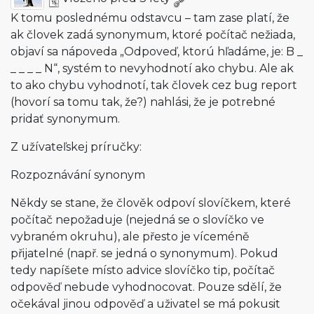
K tomu poslednému odstavcu – tam zase platí, že
ak človek zadá synonymum, ktoré počítač nežiada,
objaví sa nápoveda „Odpoveď, ktorú hľadáme, je: B _
_ _ _ _ N“, systém to nevyhodnotí ako chybu. Ale ak
to ako chybu vyhodnotí, tak človek cez bug report
(hovorí sa tomu tak, že?) nahlási, že je potrebné
pridať synonymum.
Z užívateľskej príručky:
Rozpoznávání synonym
Někdy se stane, že člověk odpoví slovíčkem, které
počítač nepožaduje (nejedná se o slovíčko ve
vybraném okruhu), ale přesto je víceméně
přijatelné (např. se jedná o synonymum). Pokud
tedy napíšete místo advice slovíčko tip, počítač
odpověď nebude vyhodnocovat. Pouze sdělí, že
očekával jinou odpověď a uživatel se má pokusit