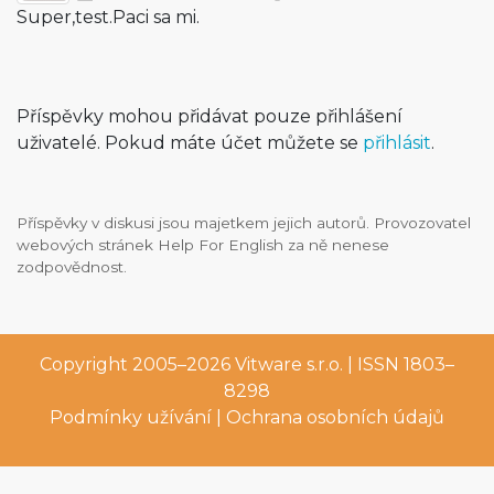
Super,test.Paci sa mi.
Příspěvky mohou přidávat pouze přihlášení
uživatelé. Pokud máte účet můžete se
přihlásit
.
Příspěvky v diskusi jsou majetkem jejich autorů. Provozovatel
webových stránek Help For English za ně nenese
zodpovědnost.
Copyright 2005–2026
Vitware s.r.o.
| ISSN 1803–
8298
Podmínky užívání
|
Ochrana osobních údajů