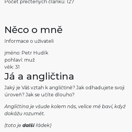
Počet přečtených článků: 127
Něco o mně
Informace o uživateli
jméno: Petr Hudík
pohlaví: muž
věk: 31
Já a angličtina
Jaký je Váš vztah k angličtině? Jak odhadujete svoji
úroveň? Jak se učíte dlouho?
Angličtina je všude kolem nás, velice mě baví, když
dokážu rozumět.
(toto je
další
řádek)