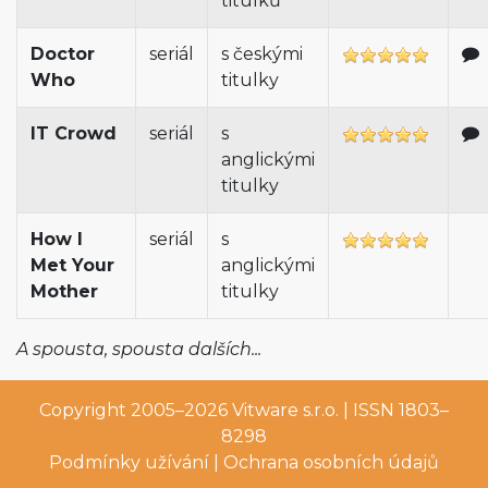
titulků
Doctor
seriál
s českými
Who
titulky
IT Crowd
seriál
s
anglickými
titulky
How I
seriál
s
Met Your
anglickými
Mother
titulky
A spousta, spousta dalších...
Copyright 2005–2026
Vitware s.r.o.
| ISSN 1803–
8298
Podmínky užívání
|
Ochrana osobních údajů