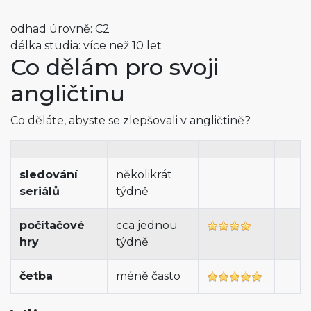
odhad úrovně: C2
délka studia: více než 10 let
Co dělám pro svoji
angličtinu
Co děláte, abyste se zlepšovali v angličtině?
sledování
několikrát
seriálů
týdně
počítačové
cca jednou
hry
týdně
četba
méně často