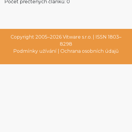
Počet přečtených článků: 0
Copyright 2005–2026
Vitware s.r.o.
| ISSN 1803–
8298
Podmínky užívání
|
Ochrana osobních údajů