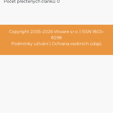
Počet přečtených článků: 0
Copyright 2005–2026
Vitware s.r.o.
| ISSN 1803–
8298
Podmínky užívání
|
Ochrana osobních údajů