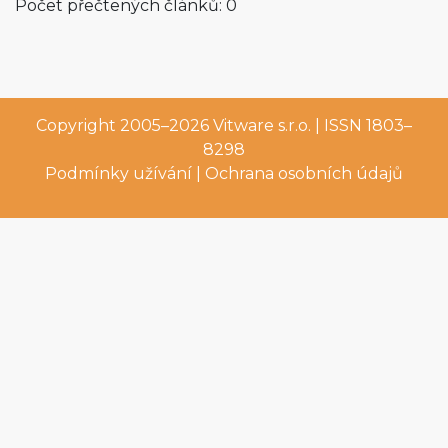
Počet přečtených článků: 0
Copyright 2005–2026
Vitware s.r.o.
| ISSN 1803–
8298
Podmínky užívání
|
Ochrana osobních údajů