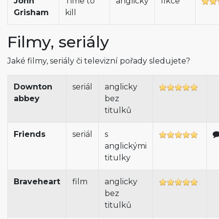
John
Time to
anglicky
fikce
Grisham
kill
Filmy, seriály
Jaké filmy, seriály či televizní pořady sledujete?
Downton
seriál
anglicky
abbey
bez
titulků
Friends
seriál
s
anglickými
titulky
Braveheart
film
anglicky
bez
titulků