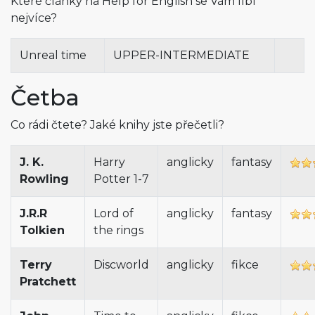
Které články na Help for English se Vám líbí
nejvíce?
Unreal time
UPPER-INTERMEDIATE
Četba
Co rádi čtete? Jaké knihy jste přečetli?
J. K.
Harry
anglicky
fantasy
Rowling
Potter 1-7
J.R.R
Lord of
anglicky
fantasy
Tolkien
the rings
Terry
Discworld
anglicky
fikce
Pratchett