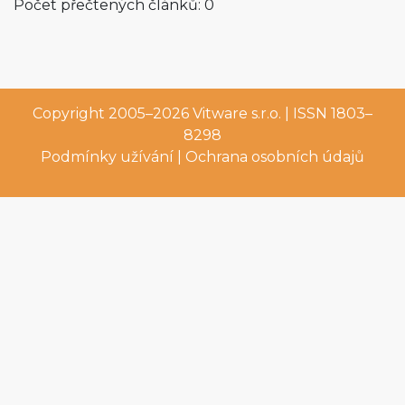
Počet přečtených článků: 0
Copyright 2005–2026
Vitware s.r.o.
| ISSN 1803–
8298
Podmínky užívání
|
Ochrana osobních údajů