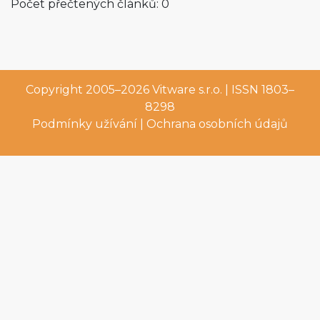
Počet přečtených článků: 0
Copyright 2005–2026
Vitware s.r.o.
| ISSN 1803–
8298
Podmínky užívání
|
Ochrana osobních údajů