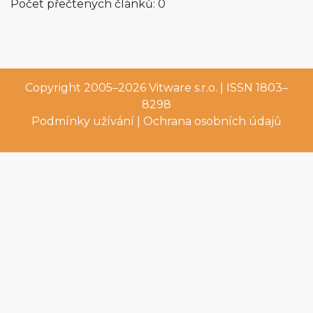
Počet přečtených článků: 0
Copyright 2005–2026
Vitware s.r.o.
| ISSN 1803–
8298
Podmínky užívání
|
Ochrana osobních údajů