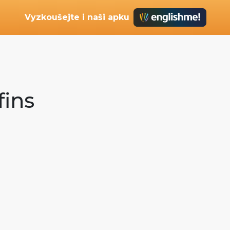
Vyzkoušejte i naši apku
fins