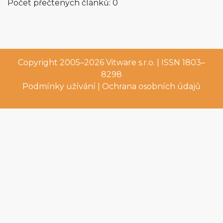
Počet přečtených článků: 0
Copyright 2005–2026
Vitware s.r.o.
| ISSN 1803–
8298
Podmínky užívání
|
Ochrana osobních údajů