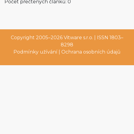
Počet přečtených článků: 0
Copyright 2005–2026
Vitware s.r.o.
| ISSN 1803–
8298
Podmínky užívání
|
Ochrana osobních údajů