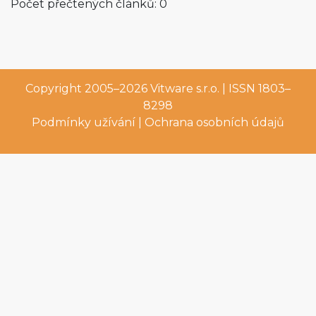
Počet přečtených článků: 0
Copyright 2005–2026
Vitware s.r.o.
| ISSN 1803–
8298
Podmínky užívání
|
Ochrana osobních údajů