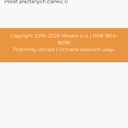
Počet přečtených článků: 0
Copyright 2005–2026
Vitware s.r.o.
| ISSN 1803–
8298
Podmínky užívání
|
Ochrana osobních údajů