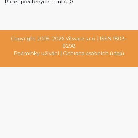
Počet přečtených článků: 0
Copyright 2005–2026
Vitware s.r.o.
| ISSN 1803–
8298
Podmínky užívání
|
Ochrana osobních údajů