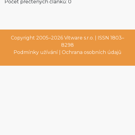
Počet přečtených článků: 0
Copyright 2005–2026
Vitware s.r.o.
| ISSN 1803–
8298
Podmínky užívání
|
Ochrana osobních údajů