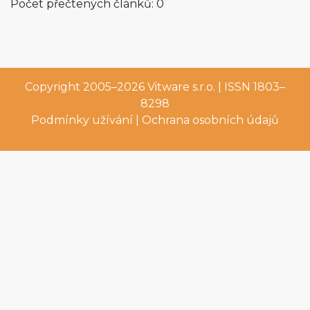
Počet přečtených článků: 0
Copyright 2005–2026
Vitware s.r.o.
| ISSN 1803–
8298
Podmínky užívání
|
Ochrana osobních údajů