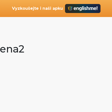
Vyzkoušejte i naši apku
cena2