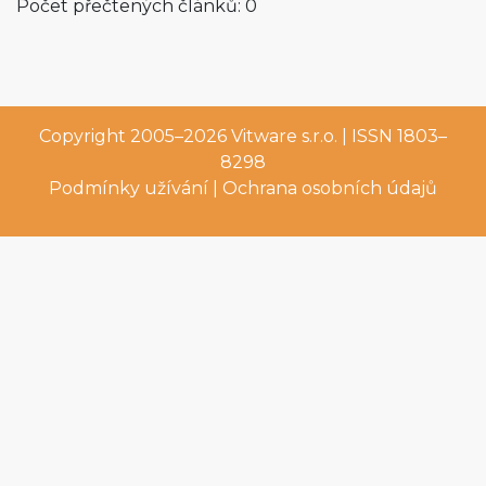
Počet přečtených článků: 0
Copyright 2005–2026
Vitware s.r.o.
| ISSN 1803–
8298
Podmínky užívání
|
Ochrana osobních údajů