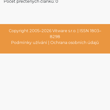
Počet přečtených článků: 0
Copyright 2005–2026
Vitware s.r.o.
| ISSN 1803–
8298
Podmínky užívání
|
Ochrana osobních údajů