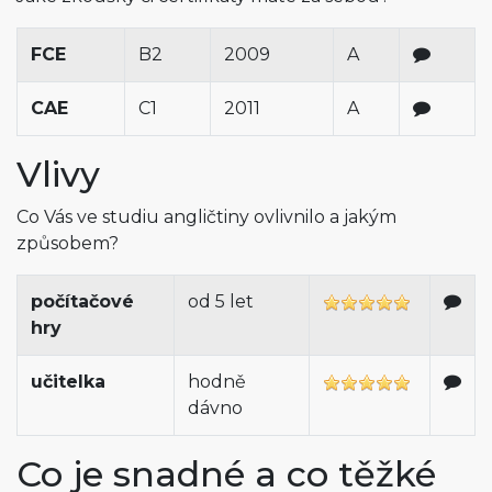
FCE
B2
2009
A
CAE
C1
2011
A
Vlivy
Co Vás ve studiu angličtiny ovlivnilo a jakým
způsobem?
počítačové
od 5 let
hry
učitelka
hodně
dávno
Co je snadné a co těžké