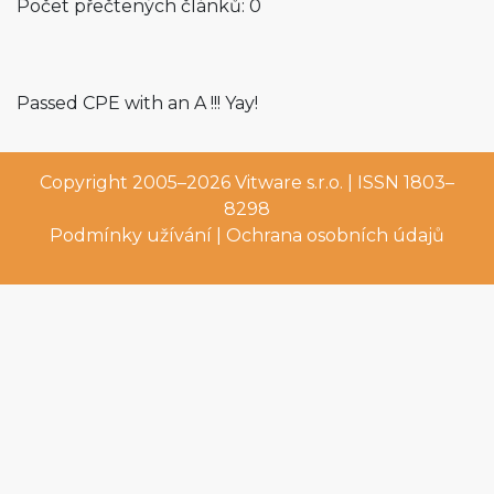
Počet přečtených článků: 0
Passed CPE with an A !!! Yay!
Copyright 2005–2026
Vitware s.r.o.
| ISSN 1803–
8298
Podmínky užívání
|
Ochrana osobních údajů