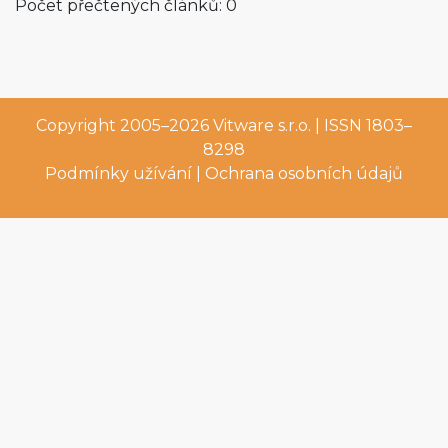
Počet přečtených článků: 0
Copyright 2005–2026
Vitware s.r.o.
| ISSN 1803–
8298
Podmínky užívání
|
Ochrana osobních údajů