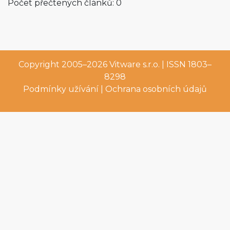
Počet přečtených článků: 0
Copyright 2005–2026
Vitware s.r.o.
| ISSN 1803–
8298
Podmínky užívání
|
Ochrana osobních údajů