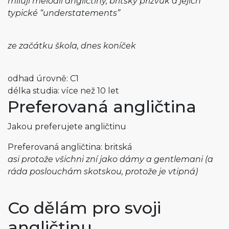
miluji melodii angličtiny, britský přízvuk a jejich
typické “understatements”
ze začátku škola, dnes koníček
odhad úrovně: C1
délka studia: více než 10 let
Preferovaná angličtina
Jakou preferujete angličtinu
Preferovaná angličtina: britská
asi protože všichni zní jako dámy a gentlemani (a
ráda poslouchám skotskou, protože je vtipná)
Co dělám pro svoji
angličtinu