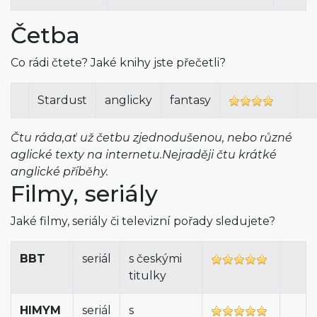
Četba
Co rádi čtete? Jaké knihy jste přečetli?
Stardust
anglicky
fantasy
Čtu ráda,ať už četbu zjednodušenou, nebo různé
aglické texty na internetu.Nejraději čtu krátké
anglické příběhy.
Filmy, seriály
Jaké filmy, seriály či televizní pořady sledujete?
BBT
seriál
s českými
titulky
HIMYM
seriál
s