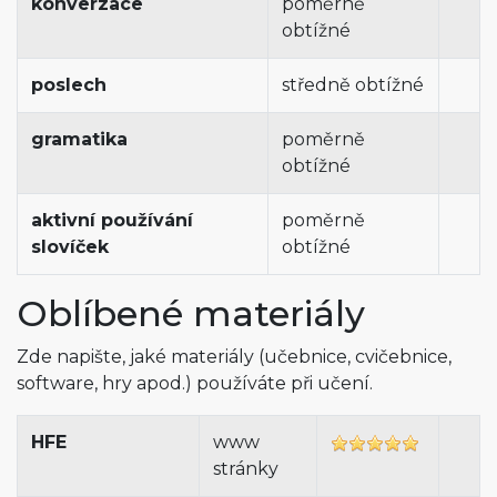
konverzace
poměrně
obtížné
poslech
středně obtížné
gramatika
poměrně
obtížné
aktivní používání
poměrně
slovíček
obtížné
Oblíbené materiály
Zde napište, jaké materiály (učebnice, cvičebnice,
software, hry apod.) používáte při učení.
HFE
www
stránky