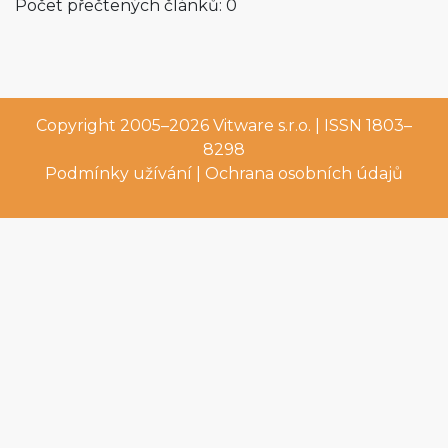
Počet přečtených článků: 0
Copyright 2005–2026
Vitware s.r.o.
| ISSN 1803–
8298
Podmínky užívání
|
Ochrana osobních údajů