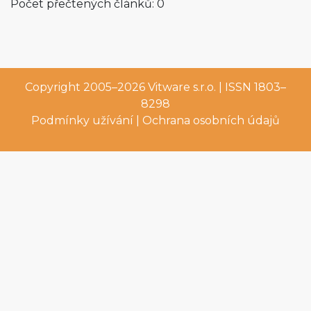
Počet přečtených článků: 0
Copyright 2005–2026
Vitware s.r.o.
| ISSN 1803–
8298
Podmínky užívání
|
Ochrana osobních údajů