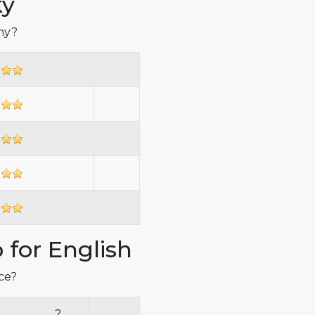
ky
iny?
 for English
íce?
?