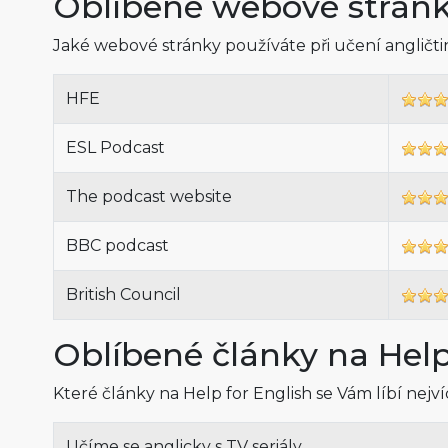
Oblíbené webové strán
Jaké webové stránky používáte při učení angličt
HFE
ESL Podcast
The podcast website
BBC podcast
British Council
Oblíbené články na Help
Které články na Help for English se Vám líbí nejv
Učíme se anglicky s TV seriály