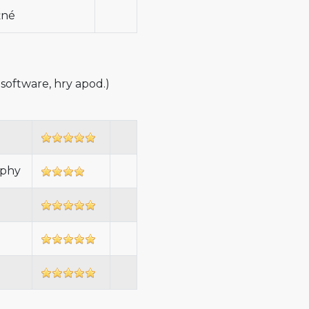
žné
 software, hry apod.)
phy