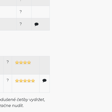
?
?
?
?
dušené četby vydržet,
začne nudit.