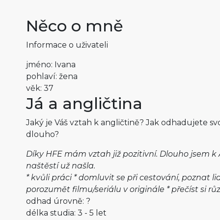
Něco o mně
Informace o uživateli
jméno: Ivana
pohlaví: žena
věk: 37
Já a angličtina
Jaký je Váš vztah k angličtině? Jak odhadujete sv
dlouho?
Díky HFE mám vztah již pozitivní. Dlouho jsem k 
naštěstí už našla.
* kvůli práci * domluvit se při cestování, poznat lid
porozumět filmu/seriálu v originále * přečíst si r
odhad úrovně: ?
délka studia: 3 - 5 let