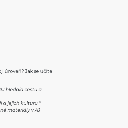
oji úroveň? Jak se učíte
AJ hledala cestu a
i a jejich kulturu *
ůzné materiály v AJ