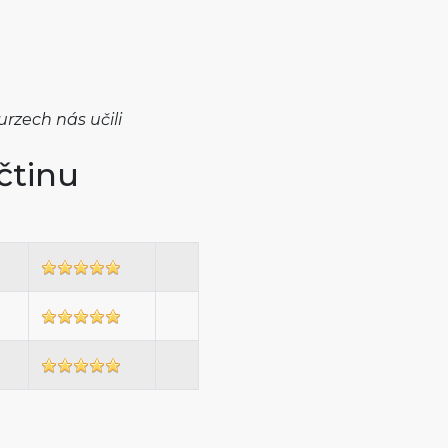
urzech nás učili
čtinu