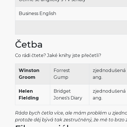
Business English
Četba
Co rádi čtete? Jaké knihy jste přečetli?
Winston
Forrest
zjednodušená
Groom
Gump
ang.
Helen
Bridget
zjednodušená
Fielding
Jones's Diary
ang.
Ráda bych četla více, ale mám problém u zjedno
protože děj bývá tak zestručněný, že mě to brzo 