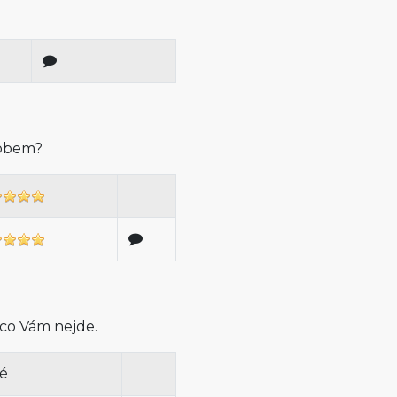
sobem?
 co Vám nejde.
né