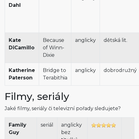
Dahl
Kate
Because
anglicky
dětská lit.
DiCamillo
of Winn-
Dixie
Katherine
Bridge to
anglicky
dobrodružný
Paterson
Terabithia
Filmy, seriály
Jaké filmy, seriály či televizní pořady sledujete?
Family
seriál
anglicky
Guy
bez