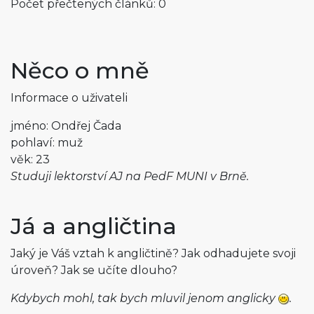
Počet přečtených článků: 0
Něco o mně
Informace o uživateli
jméno: Ondřej Čada
pohlaví: muž
věk: 23
Studuji lektorství AJ na PedF MUNI v Brně.
Já a angličtina
Jaký je Váš vztah k angličtině? Jak odhadujete svoji
úroveň? Jak se učíte dlouho?
Kdybych mohl, tak bych mluvil jenom anglicky
.