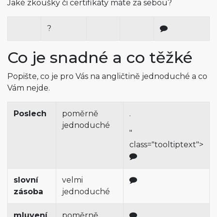
Jaké zkoušky či certifikáty máte za sebou?
?
Co je snadné a co těžké
Popište, co je pro Vás na angličtině jednoduché a co
Vám nejde.
Poslech
poměrně
.
jednoduché
"
class="tooltiptext">
slovní
velmi
zásoba
jednoduché
mluvení
poměrně