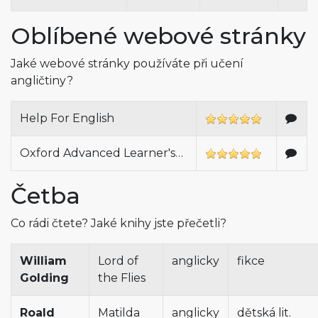
Oblíbené webové stránky
Jaké webové stránky používáte při učení
angličtiny?
Help For English
Oxford Advanced Learner's…
Četba
Co rádi čtete? Jaké knihy jste přečetli?
William
Lord of
anglicky
fikce
Golding
the Flies
Roald
Matilda
anglicky
dětská lit.