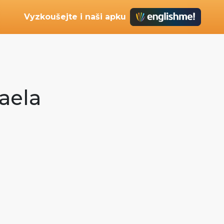
Vyzkoušejte i naši apku
caela